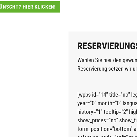
NSCHT? HIER KLICKEN!
RESERVIERUNG
Wählen Sie hier den gewün
Reservierung setzen wir u
[wpbs id="14" title="no" l
year="0" month="0" langu
history="1" tooltip="2" h
show_prices="no" show_fir
form_position="bottom" au