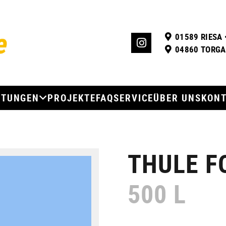
01589 RIESA 
04860 TORGAU
STUNGEN
PROJEKTE
FAQ
SERVICE
ÜBER UNS
KON
THULE F
500 L