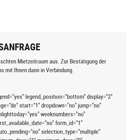
SANFRAGE
schten Mietzeitraum aus. Zur Bestätigung der
ns mit Ihnen dann in Verbindung.
egend="yes" legend_position="bottom" display="2"
age="de" start="1" dropdown="no" jump="no"
ighlighttoday="yes" weeknumbers="no"
st_available_date="no" form_id="1"
to_pending="no" selection_type="multiple"