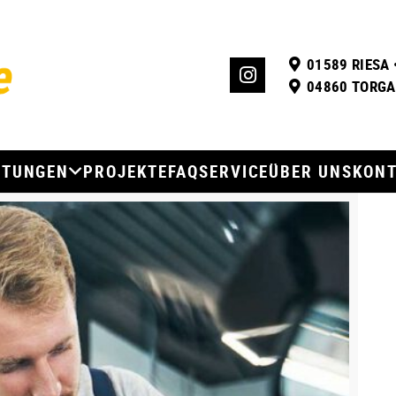
01589 RIESA 
04860 TORGAU
STUNGEN
PROJEKTE
FAQ
SERVICE
ÜBER UNS
KON